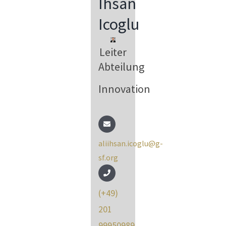
Ihsan
Icoglu
Leiter
Abteilung
Innovation
aliihsan.icoglu@g-
sf.org
(+49)
201
99950989